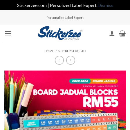
Stickerzee.com | Persolized Label Expert
Dismiss
Skip
Personalize Label Expert
to
content
HOME
/
STICKER SEKOLAH