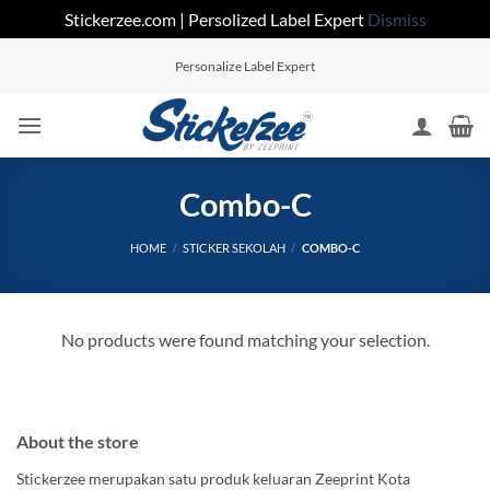
Stickerzee.com | Persolized Label Expert
Dismiss
Skip
Personalize Label Expert
to
content
Combo-C
HOME
/
STICKER SEKOLAH
/
COMBO-C
No products were found matching your selection.
About the store
Stickerzee merupakan satu produk keluaran Zeeprint Kota